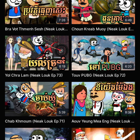
7:26
6:49
Bra Vot Thmenh Sesh (Neak Louk Ep 75)
Choun Kreab Muoy (Neak Louk Ep 74)
8:19
6:20
Yol Chra Lam (Neak Louk Ep 73)
Touv PUBG (Neak Louk Ep 72)
5:39
8:38
Chab Khmoum (Neak Louk Ep 71)
Aouv Yeung Mea Eng (Neak Louk Ep 70)