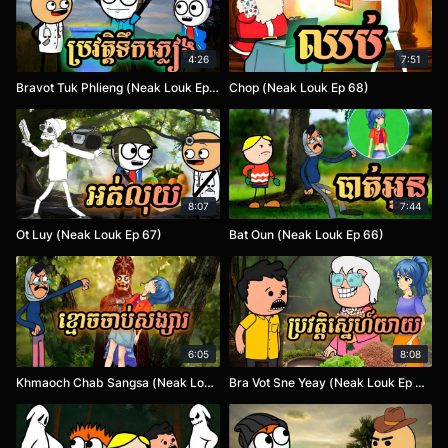
4:26
7:51
Bravot Tuk Phlieng (Neak Louk Ep 69)
Chop (Neak Louk Ep 68)
8:07
7:44
Ot Luy (Neak Louk Ep 67)
Bat Oun (Neak Louk Ep 66)
6:05
8:08
Khmaoch Chab Sangsa (Neak Louk Ep 65)
Bra Vot Sne Yeay (Neak Louk Ep 64)