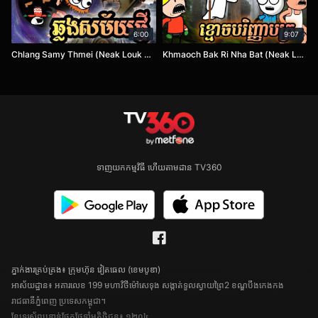
6:00
9:07
Chlang Samy Thmei (Neak Louk Ep 57)
Khmaoch Bak Ri Nha Bat (Neak Louk Ep 56)
ទាញយកកម្មវិធី ហើយតាមដាន TV360
ភ្នាក់ងារគ្រប់គ្រង៖ ក្រុមហ៊ុន វៀតធេល (ខេមបូឌា)
អាស័យដ្ឋាន៖ អគារលេខ 199 មហាវិថីម៉ៅសេទុង សង្កាត់ទួលស្វាយព្រៃ2 ខណ្ឌបឹងកេងកង
រាជធានីភ្នំពេញ ប្រទេសកម្ពុជា។
ខ្សែទូរស័ព្ទបន្ទាន់ផ្នែកថែទាំអតិថិជន៖ ១២០៤