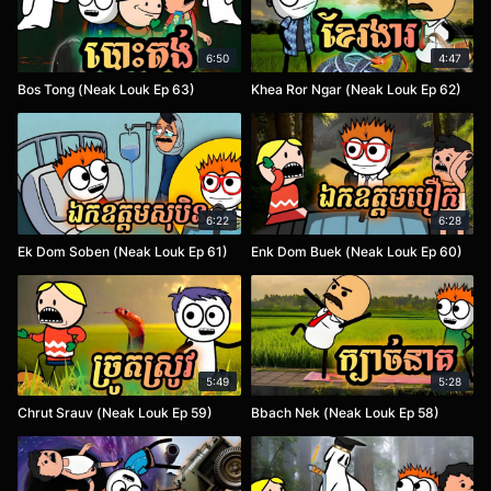
6:50
4:47
Bos Tong (Neak Louk Ep 63)
Khea Ror Ngar (Neak Louk Ep 62)
6:22
6:28
Ek Dom Soben (Neak Louk Ep 61)
Enk Dom Buek (Neak Louk Ep 60)
5:49
5:28
Chrut Srauv (Neak Louk Ep 59)
Bbach Nek (Neak Louk Ep 58)