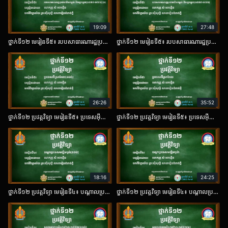
19:09
27:48
ថ្នាក់ទី១២ មេរៀនទី៥៖ របបសាធារណារដ្ឋប្រជាមានិតកម្ពុជា និងរដ្ឋកម្ពុជា (១៩៧៩-១៩៩១) ត២​
ថ្នាក់ទី១២ មេរៀនទី៥៖ របបសាធារណារដ្ឋប្រជាមានិតកម្ពុជា និងរដ្ឋកម្ពុជា (១៩៧៩-១៩៩១)​
26:26
35:52
ថ្នាក់ទី១២ ប្រវត្តវិទ្យា មេរៀនទី៥៖ ប្រទេសអ៊ីស្រាអែល (តចប់​
ថ្នាក់ទី១២ ប្រវត្តវិទ្យា មេរៀនទី៥៖ ប្រទេសអ៊ីស្រាអែល​
18:16
24:25
ថ្នាក់ទី១២ ប្រវត្តវិទ្យា មេរៀនទី៤៖ បណ្ដាលប្រទេសមជ្ឍិមបូពា៍ (តចប់)
ថ្នាក់ទី១២ ប្រវត្តវិទ្យា មេរៀនទី៤៖ បណ្ដាលប្រទេសមជ្ឍិមបូពា៍