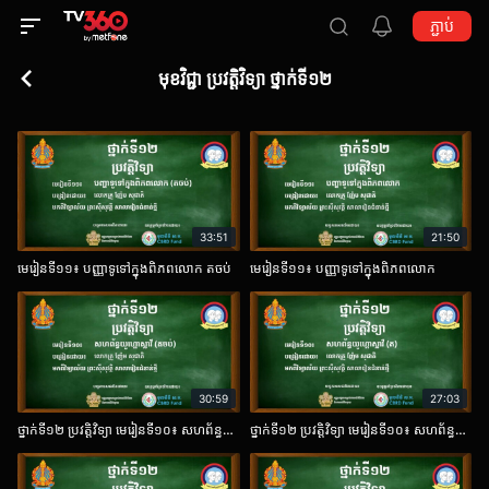
ភ្ជាប់
មុខវិជ្ជា ប្រវត្តិវិទ្យា ថ្នាក់ទី១២
33:51
21:50
មេរៀនទី១១៖ បញ្ញាទូទៅក្នុងពិភពលោក តចប់
មេរៀនទី១១៖ បញ្ញាទូទៅក្នុងពិភពលោក
30:59
27:03
ថ្នាក់ទី១២ ប្រវត្តិវិទ្យា មេរៀនទី១០៖ សហព័ន្ធហ្គោស្លាវី (តចប់)
ថ្នាក់ទី១២ ប្រវត្តិវិទ្យា មេរៀនទី១០៖ សហព័ន្ធហ្គោស្លាវី ត