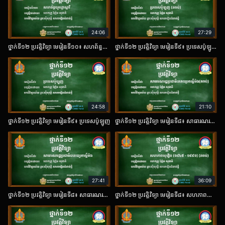
24:06
27:29
ថ្នាក់ទី១២ ប្រវត្តិវិទ្យា មេរៀនទី១០៖ សហព័ន្ធហ្គោស្លាវី
ថ្នាក់ទី១២ ប្រវត្តិវិទ្យា មេរៀនទី៩៖ ប្រទេសប៉ូឡូញ (តចប់)
24:58
21:10
ថ្នាក់ទី១២ ប្រវត្តិវិទ្យា មេរៀនទី៩៖ ប្រទេសប៉ូឡូញ​
ថ្នាក់ទី១២ ប្រវត្តិវិទ្យា មេរៀនទី៨៖ សាធារណរដ្ឋប្រជាធិបតេយ្យអាល្លីម៉ង តចប់​
27:41
36:09
ថ្នាក់ទី១២ ប្រវត្តិវិទ្យា មេរៀនទី៨៖ សាធារណរដ្ឋប្រជាធិបតេយ្យអាល្លីម៉ង
ថ្នាក់ទី១២ ប្រវត្តិវិទ្យា មេរៀនទី៨៖ សហភាពសូវៀត (១៨៤៥ - ១៩៩១) តចប់​