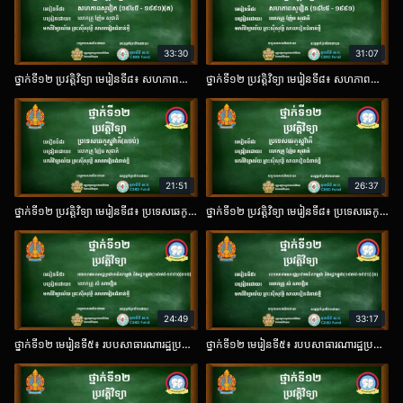
33:30
31:07
ថ្នាក់ទី១២ ប្រវត្តិវិទ្យា មេរៀនទី៨៖ សហភាពសូវៀត (១៨៤៥ - ១៩៩១) ត​
ថ្នាក់ទី១២ ប្រវត្តិវិទ្យា មេរៀនទី៨៖ សហភាពសូវៀត (១៨៤៥ - ១៩៩១)​
21:51
26:37
ថ្នាក់ទី១២ ប្រវត្តិវិទ្យា មេរៀនទី៨៖ ប្រទេសឆេកូស្លូវ៉ាគី តចប់​
ថ្នាក់ទី១២ ប្រវត្តិវិទ្យា មេរៀនទី៨៖ ប្រទេសឆេកូស្លូវ៉ាគី​
24:49
33:17
ថ្នាក់ទី១២ មេរៀនទី៥៖ របបសាធារណារដ្ឋប្រជាមានិតកម្ពុជា និងរដ្ឋកម្ពុជា (១៩៧៩-១៩៩១) តចប់​
ថ្នាក់ទី១២ មេរៀនទី៥៖ របបសាធារណារដ្ឋប្រជាមានិតកម្ពុជា និងរដ្ឋកម្ពុជា (១៩៧៩-១៩៩១) ត៣​