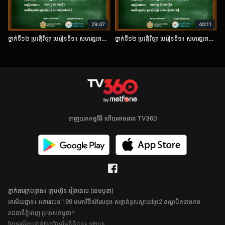
29:47
40:11
ថ្នាក់ទី១២ ប្រវត្តិវិទ្យា មេរៀនទី១៖ សហរដ្ឋអាមេរិច (១៨៦០-១៩៩០) តចប់
ថ្នាក់ទី១២ ប្រវត្តិវិទ្យា មេរៀនទី១៖ សហរដ្ឋអាមេរិច (១៨៦០-១៩៩០) ត
ទាញយកកម្មវិធី ហើយតាមដាន TV360
ភ្នាក់ងារគ្រប់គ្រង៖ ក្រុមហ៊ុន វៀតធេល (ខេមបូឌា)
អាស័យដ្ឋាន៖ អគារលេខ 199 មហាវិថីម៉ៅសេទុង សង្កាត់ទួលស្វាយព្រៃ2 ខណ្ឌបឹងកេងកង
រាជធានីភ្នំពេញ ប្រទេសកម្ពុជា។
ខ្សែទូរស័ព្ទបន្ទាន់ផ្នែកថែទាំអតិថិជន៖ ១២០៤