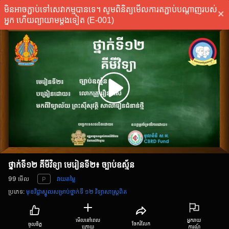
ិនអាចភ្ជាប់ទៅសេវាកម្មបានទេ។ សូមពិនិត្យមើលការតភ្ជាប់បណ្តាញរបស់
ភ្ជាប់
្នក ហើយព្យាយាមម្តងទៀត (E-001)
ថ្នាក់ទី១២ គីមីវិទ្យា មេរៀនទី២៖ ច្បាប់ឧស្ម័ន
99
មើល
វាយតម្លៃ
P
ប្រភេទ
:
មុខវិជ្ជាស្នូលសម្រាប់ថ្នាក់ទី ១២ ​វិទ្យាសាស្ត្រពិត
មើលនៅពេល
អ្នករាយ
ចែករំលែក
ចូលចិត្ត
ក្រោយ
ការណ៍