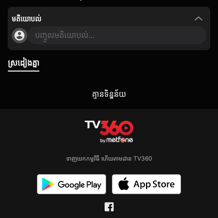
មតិយោបល់
បញ្ចូលមតិយោបល់...
ស្រដៀងគ្នា
គ្មាន​ទិន្នន័យ
ទាញយកកម្មវិធី ហើយតាមដាន TV360