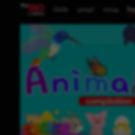
ទំព័រដើម
ទូរទស្សន៍
ភាពយន្ត
វីដេអ