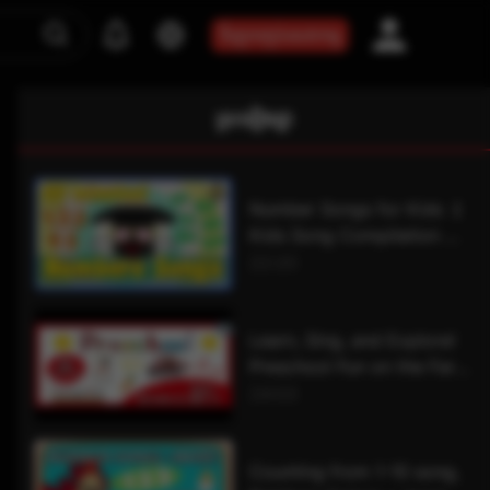
ទិញកញ្ចប់សេវាកម្ម
ស្រដៀងគ្នា
Number Songs for Kids ｜
Kids Song Compilation ｜
The Singing Walrus
22:20
Learn, Sing, and Explore!
Preschool Fun on the Farm
Toddler English Learning
24:03
Counting from 1-10 song,