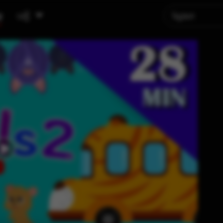
ូ
បញ្ជី