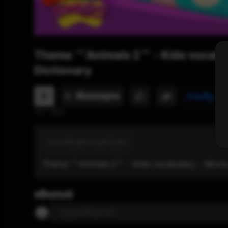
Theme ＂Animals 2＂ - Kids vocabula
Dictionary
P
វាយតម្លៃ
មើល​ពេលក្រោយ
157 មើល
ភាសាអង់គ្លេសសម្រាប់កុមារ
Theme ＂Animals 2＂ - Kids vocabulary - Words C
មតិយោបល់
បញ្ចូលមតិយោបល់...