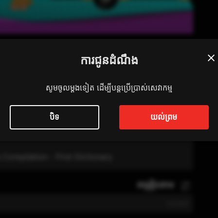
ry - Words Compilation - First
ការជូនដំណឹង
សូមចូលម្តងទៀត ដើម្បីបន្តប្រើប្រាស់សេវាកម្ម
បិទ
យល់ព្រម
ompilation - First Dictionary
តម្រៀបតាម
0
/
2000