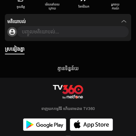
មើលនៅពេល
អ្នករាយ
ចែករំលែក
ចូលចិត្ត
ក្រោយ
ការណ៍
មតិយោបល់
បញ្ចូលមតិយោបល់...
ស្រដៀងគ្នា
គ្មាន​ទិន្នន័យ
ទាញយកកម្មវិធី ហើយតាមដាន TV360