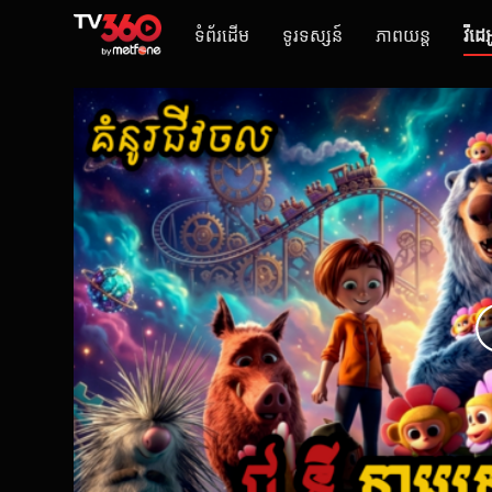
ទំព័រដើម
ទូរទស្សន៍
ភាពយន្ត
វីដេអ