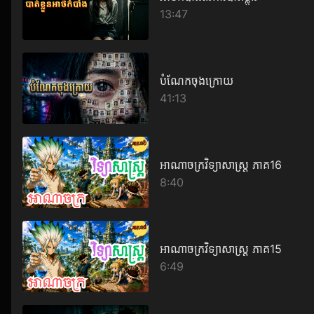
13:47
បំណែកចុងក្រោយ
41:13
អាណាចក្រវិទ្យាសាស្ត្រ ភាគ16
8:40
អាណាចក្រវិទ្យាសាស្ត្រ ភាគ15
6:49