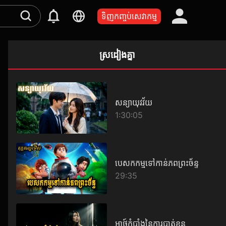
ទិញកញ្ចប់សេវាកម្ម
ស្រដៀងគ្នា
សន្យាយុវវ័យ
1:30:05
បេសកកម្មទៅកាន់ភពព្រះច័ន្ទ
29:35
អាថ៍កំបាំងនៃការបាត់ខ្លួន