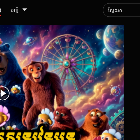
ូ
បញ្ជី