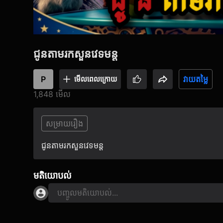
ជូនតាមរកសួនវេទមន្ត
P
វាយតម្លៃ
មើល​ពេលក្រោយ
1,848 មើល
សម្រាយរឿង
ជូនតាមរកសួនវេទមន្ត
មតិយោបល់
បញ្ចូលមតិយោបល់...