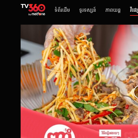
ទំព័រដើម
ទូរទស្សន៍
ភាពយន្ត
វីដេអ