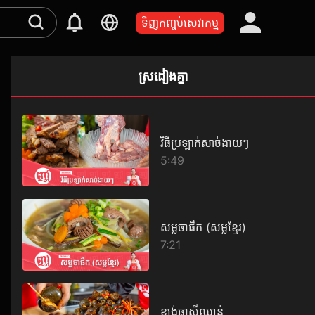
ទិញកញ្ចប់សេវាកម្ម
ស្រដៀងគ្នា
វិធីប្រឡាក់សាច់ងាយៗ
5:49
សម្លចាផឹក (សម្លខ្មែរ)
7:21
ខ្យង់ឆាស៊ីឈាន់