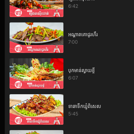
6:42
អណ្តាតគោជូរហឹរ
7:00
បុកមាន់ស្វាយខ្ចី
6:07
ទាឆាទឹកឃ្មុំពិសេស
5:45