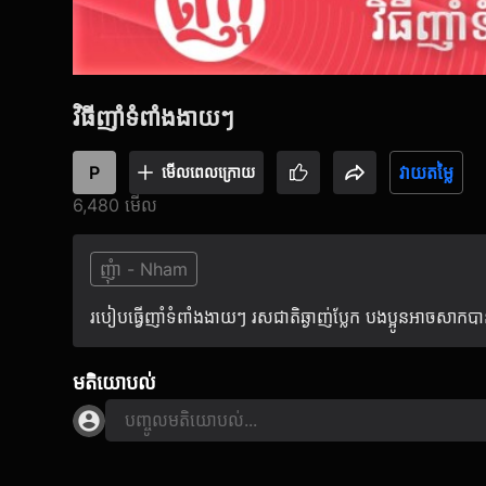
វិធីញាំទំពាំងងាយៗ
P
វាយតម្លៃ
មើល​ពេលក្រោយ
6,480 មើល
ញុំា - Nham
របៀបធ្វើញាំទំពាំងងាយៗ រសជាតិឆ្ងាញ់ប្លែក បងប្អូនអាចសាកប
មតិយោបល់
បញ្ចូលមតិយោបល់...