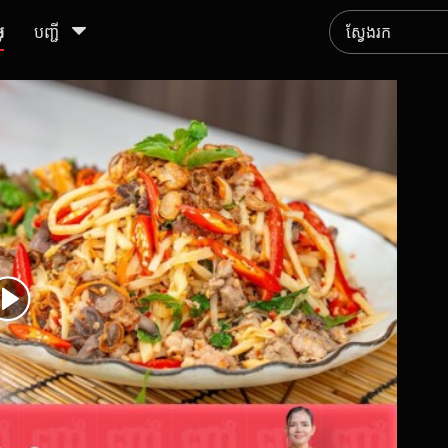
ូ
បញ្ជី