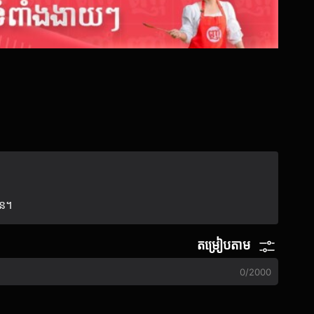
ាន។
តម្រៀបតាម
0
/
2000