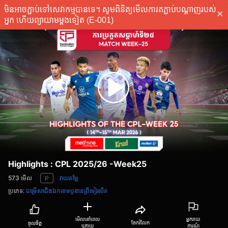
មិនអាចភ្ជាប់ទៅសេវាកម្មបានទេ។ សូមពិនិត្យមើលការតភ្ជាប់បណ្តាញរបស់
ភ្ជាប់
អ្នក ហើយព្យាយាមម្តងទៀត (E-001)
Highlights : CPL 2025/26 -Week25
573
មើល
វាយតម្លៃ
P
ប្រភេទ
:
ជម្រើសជើងឯកខេមបូឌានព្រីមៀរលីគ
មើលនៅពេល
អ្នករាយ
ចែករំលែក
ចូលចិត្ត
ក្រោយ
ការណ៍