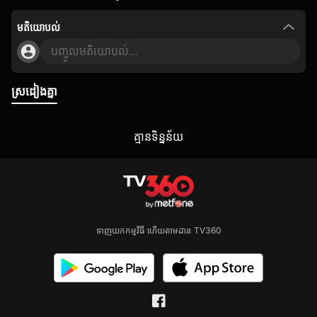
មតិយោបល់
បញ្ចូលមតិយោបល់...
ស្រដៀងគ្នា
គ្មាន​ទិន្នន័យ
ទាញយកកម្មវិធី ហើយតាមដាន TV360