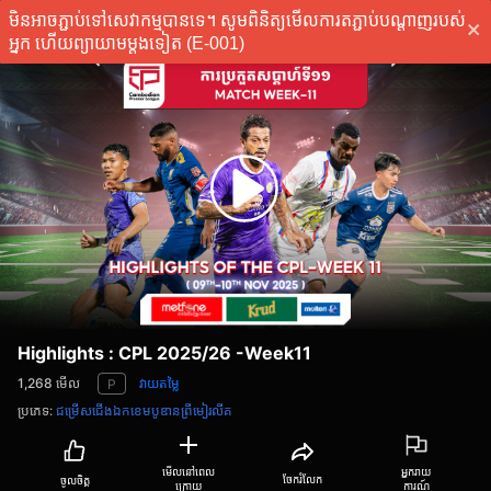
មិនអាចភ្ជាប់ទៅសេវាកម្មបានទេ។ សូមពិនិត្យមើលការតភ្ជាប់បណ្តាញរបស់
ភ្ជាប់
អ្នក ហើយព្យាយាមម្តងទៀត (E-001)
Highlights : CPL 2025/26 -Week11
1,268
មើល
វាយតម្លៃ
P
ប្រភេទ
:
ជម្រើសជើងឯកខេមបូឌានព្រីមៀរលីគ
មើលនៅពេល
អ្នករាយ
ចែករំលែក
ចូលចិត្ត
ក្រោយ
ការណ៍