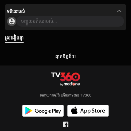
មតិយោបល់
បញ្ចូលមតិយោបល់...
ស្រដៀងគ្នា
គ្មាន​ទិន្នន័យ
ទាញយកកម្មវិធី ហើយតាមដាន TV360