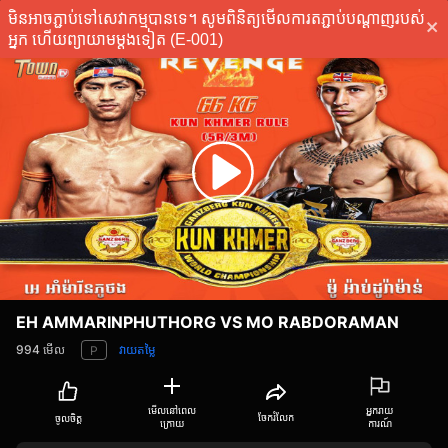
មិនអាចភ្ជាប់ទៅសេវាកម្មបានទេ។ សូមពិនិត្យមើលការតភ្ជាប់បណ្តាញរបស់
ភ្ជាប់
អ្នក ហើយព្យាយាមម្តងទៀត (E-001)
EH AMMARINPHUTHORG VS MO RABDORAMAN
994
មើល
វាយតម្លៃ
P
មើលនៅពេល
អ្នករាយ
ចែករំលែក
ចូលចិត្ត
ក្រោយ
ការណ៍