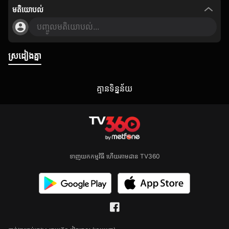
មតិយោបល់
បញ្ចូលមតិយោបល់...
ស្រដៀងគ្នា
គ្មាន​ទិន្នន័យ
ទាញយកកម្មវិធី ហើយតាមដាន TV360