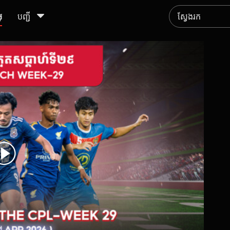
ូ
បញ្ជី