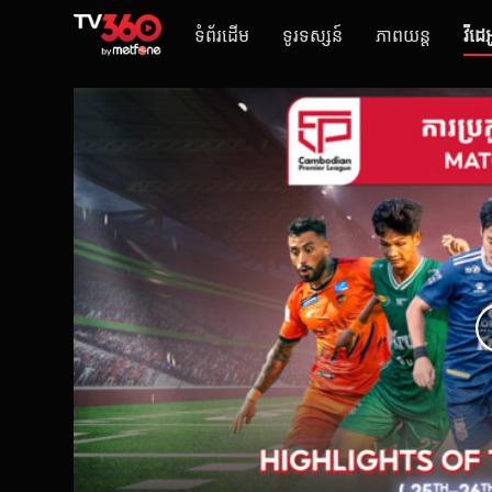
ទំព័រដើម
ទូរទស្សន៍
ភាពយន្ត
វីដេអ