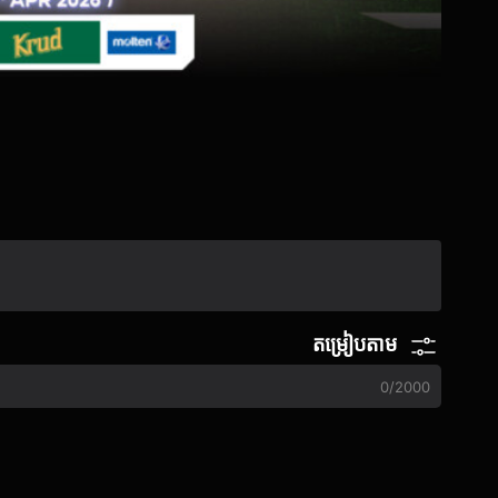
តម្រៀបតាម
0
/
2000