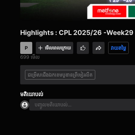
Highlights : CPL 2025/26 -Week29
P
វាយតម្លៃ
មើល​ពេលក្រោយ
699 មើល
ជម្រើសជើងឯកខេមបូឌានព្រីមៀរលីគ
មតិយោបល់
បញ្ចូលមតិយោបល់...