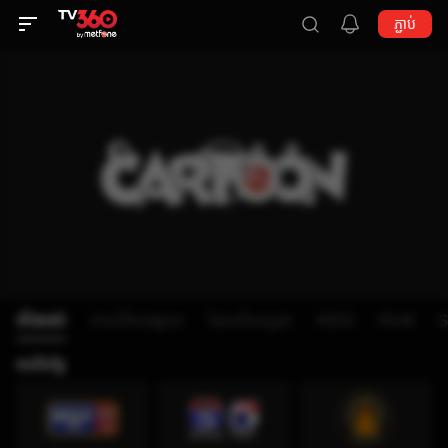
ភ្ជាប់
ទាំងអស់
កាលវិភាគផ្សាយ
ណែនាំទស្សនា
KIDS
FILM
ឥតគិតថ្លៃ