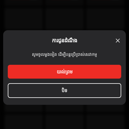
ការជូនដំណឹង
សូមចូលម្តងទៀត ដើម្បីបន្តប្រើប្រាស់សេវាកម្ម
Discovery Channel
យល់ព្រម
បិទ