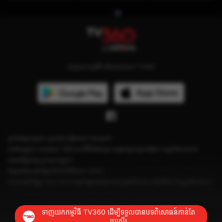
ទាញយកកម្មវិធី ហើយតាមដាន TV360
ភ្នាក់ងារគ្រប់គ្រង៖ ក្រុមហ៊ុន វៀតធេល (ខេមបូឌា)
អាស័យដ្ឋាន៖ អគារលេខ 199 មហាវិថីម៉ៅសេទុង សង្កាត់ទួលស្វាយព្រៃ2 ខណ្ឌបឹងកេងកង
រាជធានីភ្នំពេញ ប្រទេសកម្ពុជា។
ខ្សែទូរស័ព្ទបន្ទាន់ផ្នែកថែទាំអតិថិជន៖ ១២០៤
លេខអាជ្ញាប័ណ្ណ៖ លេខ ០៤១ អាជ្ញាប័ណ្ណចេញដោយក្រសួងព័ត៌មាន ចុះថ្ងៃទី២៨ ខែធ្នូ ឆ្នាំ២០២៣។
ទាញយកកម្មវិធី TV360 ដើម្បីទទួលបានបទពិសោធន៍កាន់តែ
ប្រសើរ