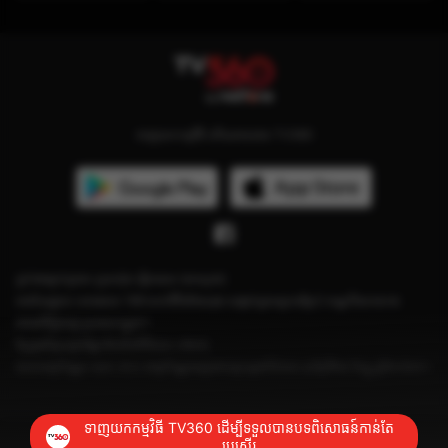
ទាញយកកម្មវិធី ហើយតាមដាន TV360
ភ្នាក់ងារគ្រប់គ្រង៖ ក្រុមហ៊ុន វៀតធេល (ខេមបូឌា)
អាស័យដ្ឋាន៖ អគារលេខ 199 មហាវិថីម៉ៅសេទុង សង្កាត់ទួលស្វាយព្រៃ2 ខណ្ឌបឹងកេងកង
រាជធានីភ្នំពេញ ប្រទេសកម្ពុជា។
ខ្សែទូរស័ព្ទបន្ទាន់ផ្នែកថែទាំអតិថិជន៖ ១២០៤
លេខអាជ្ញាប័ណ្ណ៖ លេខ ០៤១ អាជ្ញាប័ណ្ណចេញដោយក្រសួងព័ត៌មាន ចុះថ្ងៃទី២៨ ខែធ្នូ ឆ្នាំ២០២៣។
ទាញយកកម្មវិធី TV360 ដើម្បីទទួលបានបទពិសោធន៍កាន់តែ
ប្រសើរ