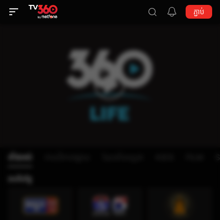
ភ្ជាប់
ទាំងអស់
កាលវិភាគផ្សាយ
ណែនាំទស្សនា
KIDS
FILM
ឥតគិតថ្លៃ