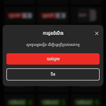
ការជូនដំណឹង
សូមចូលម្តងទៀត ដើម្បីបន្តប្រើប្រាស់សេវាកម្ម
Discovery Channel
យល់ព្រម
បិទ