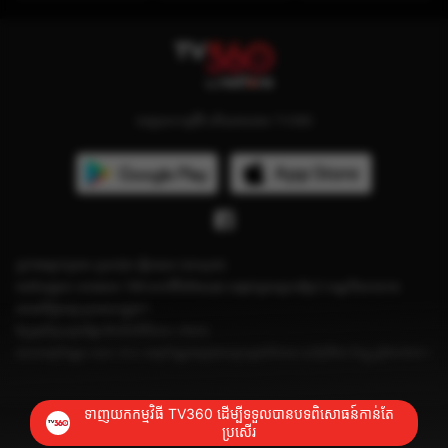
ទាញយកកម្មវិធី ហើយតាមដាន TV360
ភ្នាក់ងារគ្រប់គ្រង៖ ក្រុមហ៊ុន វៀតធេល (ខេមបូឌា)
អាស័យដ្ឋាន៖ អគារលេខ 199 មហាវិថីម៉ៅសេទុង សង្កាត់ទួលស្វាយព្រៃ2 ខណ្ឌបឹងកេងកង
រាជធានីភ្នំពេញ ប្រទេសកម្ពុជា។
ខ្សែទូរស័ព្ទបន្ទាន់ផ្នែកថែទាំអតិថិជន៖ ១២០៤
លេខអាជ្ញាប័ណ្ណ៖ លេខ ០៤១ អាជ្ញាប័ណ្ណចេញដោយក្រសួងព័ត៌មាន ចុះថ្ងៃទី២៨ ខែធ្នូ ឆ្នាំ២០២៣។
ទាញយកកម្មវិធី TV360 ដើម្បីទទួលបានបទពិសោធន៍កាន់តែ
ប្រសើរ