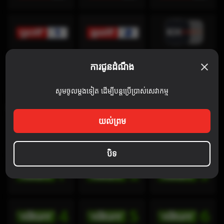
ការជូនដំណឹង
សូមចូលម្តងទៀត ដើម្បីបន្តប្រើប្រាស់សេវាកម្ម
Discovery Channel
យល់ព្រម
បិទ