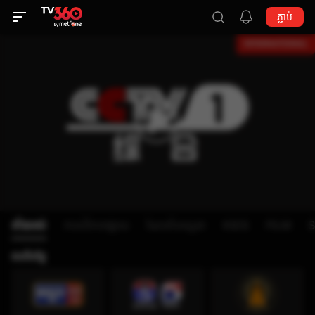
ភ្ជាប់
ទាំងអស់
កាលវិភាគផ្សាយ
ណែនាំទស្សនា
KIDS
FILM
ឥតគិតថ្លៃ