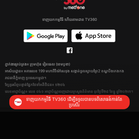
ទាញយកកម្មវិធី ហើយតាមដាន TV360
ភ្នាក់ងារគ្រប់គ្រង៖ ក្រុមហ៊ុន វៀតធេល (ខេមបូឌា)
អាស័យដ្ឋាន៖ អគារលេខ 199 មហាវិថីម៉ៅសេទុង សង្កាត់ទួលស្វាយព្រៃ2 ខណ្ឌបឹងកេងកង
រាជធានីភ្នំពេញ ប្រទេសកម្ពុជា។
ខ្សែទូរស័ព្ទបន្ទាន់ផ្នែកថែទាំអតិថិជន៖ ១២០៤
លេខអាជ្ញាប័ណ្ណ៖ លេខ ០៤១ អាជ្ញាប័ណ្ណចេញដោយក្រសួងព័ត៌មាន ចុះថ្ងៃទី២៨ ខែធ្នូ ឆ្នាំ២០២៣។
ទាញយកកម្មវិធី TV360 ដើម្បីទទួលបានបទពិសោធន៍កាន់តែ
ប្រសើរ