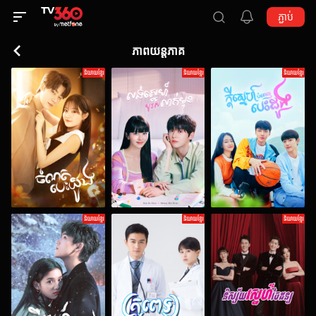
ភ្ជាប់
ភាពយន្តភាគ