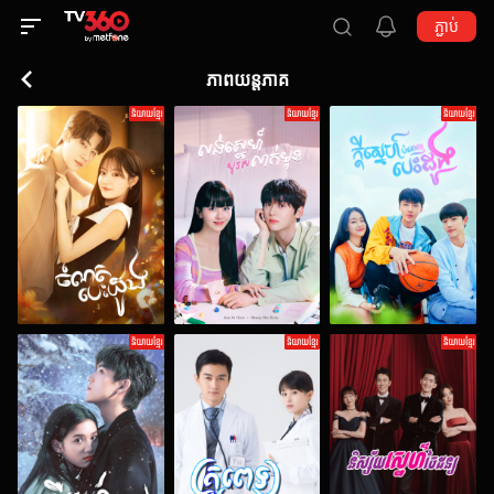
ភ្ជាប់
ភាពយន្តភាគ