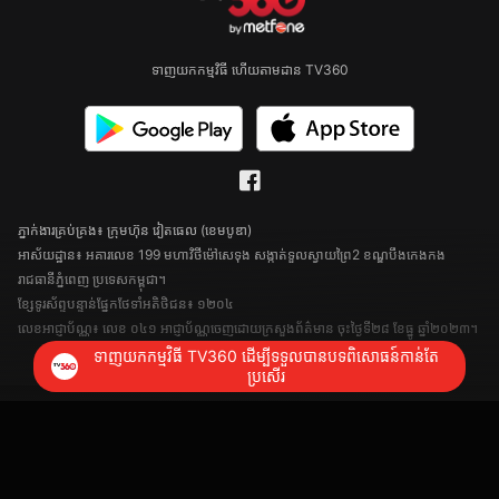
ទាញយកកម្មវិធី ហើយតាមដាន TV360
ភ្នាក់ងារគ្រប់គ្រង៖ ក្រុមហ៊ុន វៀតធេល (ខេមបូឌា)
អាស័យដ្ឋាន៖ អគារលេខ 199 មហាវិថីម៉ៅសេទុង សង្កាត់ទួលស្វាយព្រៃ2 ខណ្ឌបឹងកេងកង
រាជធានីភ្នំពេញ ប្រទេសកម្ពុជា។
ខ្សែទូរស័ព្ទបន្ទាន់ផ្នែកថែទាំអតិថិជន៖ ១២០៤
លេខអាជ្ញាប័ណ្ណ៖ លេខ ០៤១ អាជ្ញាប័ណ្ណចេញដោយក្រសួងព័ត៌មាន ចុះថ្ងៃទី២៨ ខែធ្នូ ឆ្នាំ២០២៣។
ទាញយកកម្មវិធី TV360 ដើម្បីទទួលបានបទពិសោធន៍កាន់តែ
ប្រសើរ