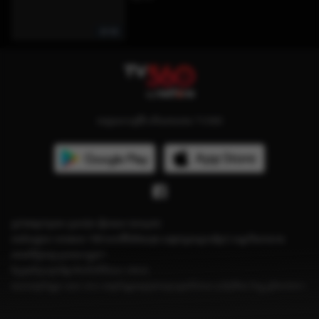
31:16
ទាញយកកម្មវិធី ហើយតាមដាន TV360
ភ្នាក់ងារគ្រប់គ្រង៖ ក្រុមហ៊ុន វៀតធេល (ខេមបូឌា)
អាស័យដ្ឋាន៖ អគារលេខ 199 មហាវិថីម៉ៅសេទុង សង្កាត់ទួលស្វាយព្រៃ2 ខណ្ឌបឹងកេងកង
រាជធានីភ្នំពេញ ប្រទេសកម្ពុជា។
ខ្សែទូរស័ព្ទបន្ទាន់ផ្នែកថែទាំអតិថិជន៖ ១២០៤
លេខអាជ្ញាប័ណ្ណ៖ លេខ ០៤១ អាជ្ញាប័ណ្ណចេញដោយក្រសួងព័ត៌មាន ចុះថ្ងៃទី២៨ ខែធ្នូ ឆ្នាំ២០២៣។