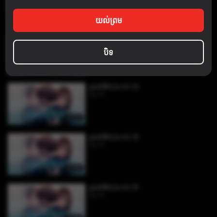
31:11
យល់ព្រម
អូនជាជីវិតបង ភាគ 12
Ep 12
បិទ
31:34
អូនជាជីវិតបង ភាគ 13
Ep 13
31:22
អូនជាជីវិតបង ភាគ 14
Ep 14
31:35
អូនជាជីវិតបង ភាគ 15
Ep 15