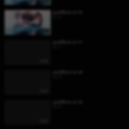
31:26
អូនជាជីវិតបង ភាគ 16
Ep 16
31:16
អូនជាជីវិតបង ភាគ 17
Ep 17
31:46
អូនជាជីវិតបង ភាគ 18
Ep 18
31:00
អូនជាជីវិតបង ភាគ 19
Ep 19
31:32