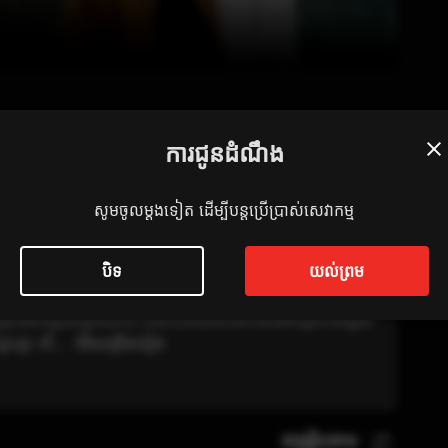
ការជូនដំណឹង
ៃ
24 ភាគ
សូមចូលម្តងទៀត ដើម្បីបន្តប្រើប្រាស់សេវាកម្ម
បិទ
យល់ព្រម
មនោសញ្ចេតនា​​ ដែលឆ្លុះបញ្ចាំងពីជីវិតរបស់លោក Lee Jeong-
ើឲ្យលោករស់ក្នុងស្រមោលអតីតកាលនៃស្នេហាចាស់ជានិច្ច។ ជីវិតរបស់
ស្រីដ៏មានប្រជាប្រិយភាព ដែលបានបាត់បង់ការចងចាំព្រោះតែរបួស
ួបគ្នា តើ...
មើលច្រើនទៀត
តម្រៀបតាម