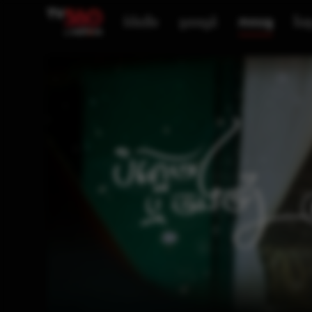
ទំព័រដើម
ទូរទស្សន៍
ភាពយន្ត
វីដេអ