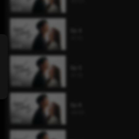
45:03
Ep 4
41:12
Ep 5
41:19
Ep 6
44:30