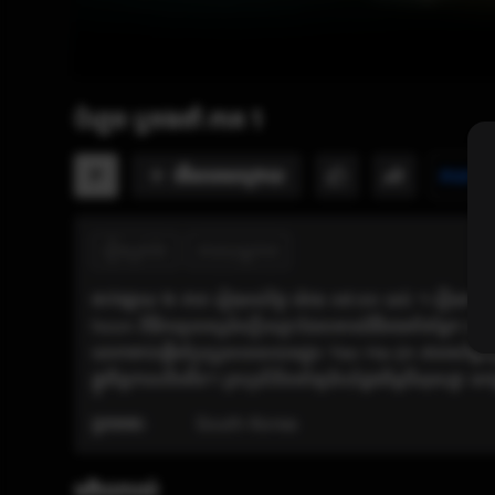
បំភ្លេច ឬចងចាំ ភាគ 1
មើល​ពេលក្រោយ
P
វាយតម្ល
រឿងដ្រាម៉ា
ភាពយន្តភាគ
ចាក់ផ្សាយ ២ ភាគ រៀងរាល់ថ្ងៃ ម៉ោង ០៩:០០ យប់ ។ រឿងភាគ​
hoon ពិធីករទូរទស្សន៍ល្បីឈ្មោះដែលមានជំងឺចងចាំចម្លែក ធ្វ
លោកចាប់ផ្តើមប្រែប្រួលពេលបានជួប Yeo Ha-jin តារាសម្តែង
ផ្លូវចិត្តកាលពីអតីត។ ព្រហ្មលិខិតនាំឲ្យដំបៅដួងចិត្តពីរខុសគ្នា​ មកជ
ប្រទេស:
South Korea
មតិយោបល់