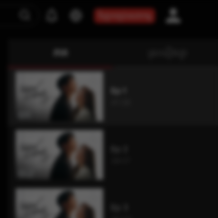
ទិញកញ្ចប់សេវាកម្ម
ភាគ
ស្រដៀងគ្នា
Ep 1
41:36
Ep 2
39:17
Ep 3