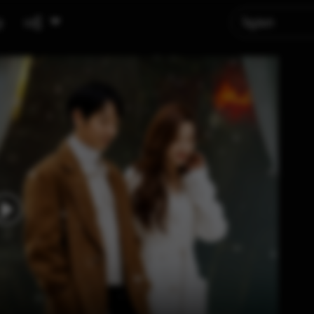
ូ
បញ្ជី