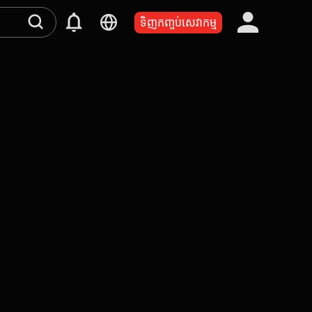
ទិញកញ្ចប់សេវាកម្ម