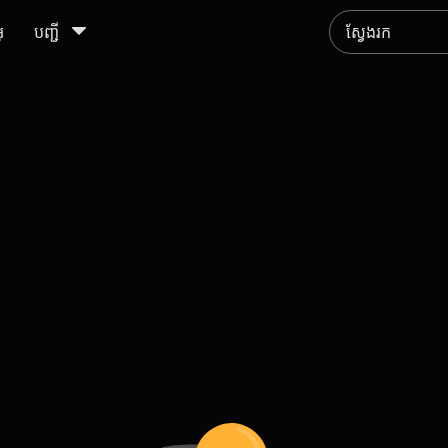
ូ
បញ្ជី