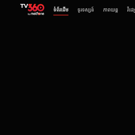
ទំព័រដើម
ទូរទស្សន៍
ភាពយន្ត
វីដេអ