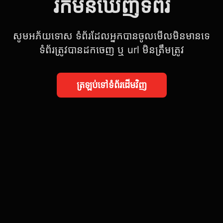
រកមិនឃើញទំព័រ
សូមអភ័យទោស ទំព័រដែលអ្នកបានចូលមើលមិនមានទេ
ទំព័រត្រូវបានដកចេញ ឬ url មិនត្រឹមត្រូវ
ត្រឡប់ទៅទំព័រដើមវិញ