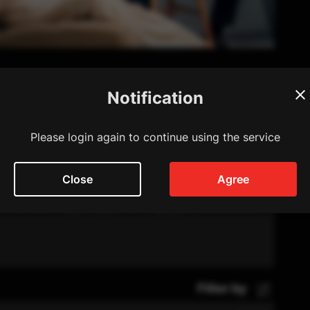
Notification
ow
100 episode
Please login again to continue using the service
Close
Agree
្រលាញ់ក្លាយជាការក្បត់ ហើយសុភមង្គលត្រូវបានបំផ្លាញដោយ
'Sharon' ដើម្បីទារយុត្តិធម៌ និងយកអ្វីៗគ្រប់យ៉ាងជារបស់នាង
Filter by