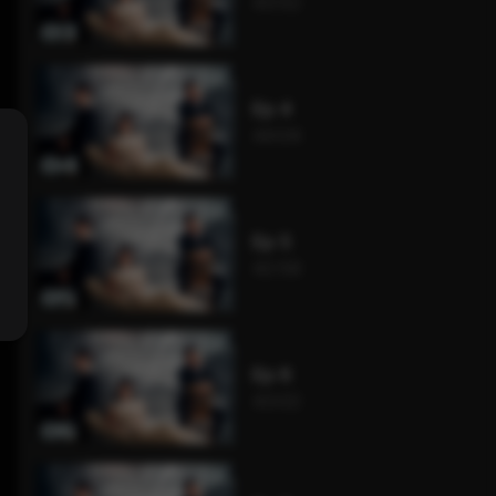
43:52
Ep 4
44:04
Ep 5
42:58
Ep 6
43:02