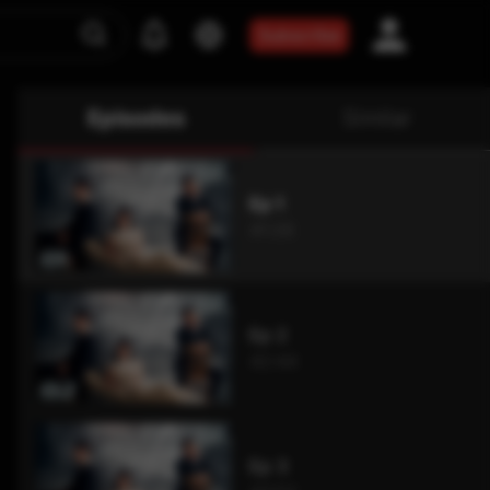
Subscribe
Episodes
Similar
Ep 1
41:26
Ep 2
42:44
Ep 3