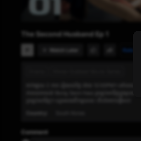
The Second Husband Ep 1
Watch Later
P
Rate n
Drama
Khmer-Dubbed Movie Series
ចាក់ផ្សាយ 2 ភាគ រៀងរាល់ថ្ងៃ ម៉ោង 12:00PM។ នៅពេលក្ដីស
ភាពលោភលន់! Bong Seon-hwa ត្រឡប់មកវិញក្នុងរូបរាងថ្មីជា 
ត្រឡប់មកវិញ។ ហ្គេមសងសឹកមួយនេះ ទើបតែចាប់ផ្តើមទេ!
Country:
South Korea
Comment