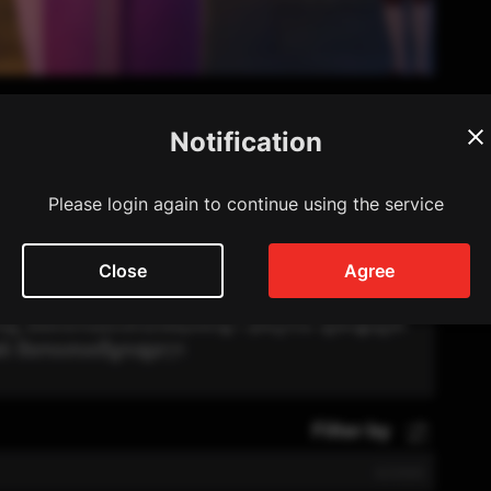
Notification
ow
Please login again to continue using the service
Close
Agree
្មោះត្រង់ ក្នុងសង្គម។ រឿងបង្ហាញពីមនុស្ស ឬសត្វ ដែលប្រើប្រាស់
ង្គមសាមគ្គី និងមានការរស់នៅយ៉ាងសុខសាន្ត។ ចុងក្រោយ រឿងបង្ហាញថា
ិធម៌ និងការគោរពពីអ្នកផ្សេងៗ។
Filter by
0
/
2000