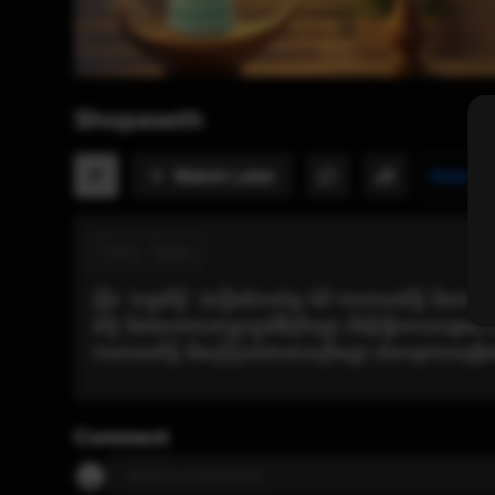
Shopaseth
Watch Later
P
Rate n
Fairy Tales
រឿង “សព្វសិទ្ធិ” ជារឿងនិទានខ្មែរ អំពី ការគោរពសិទ្ធិ និងភាពស
សិទ្ធិ និងអំណាចរបស់ខ្លួនក្នុងវិធីត្រឹមត្រូវ ដើម្បីធ្វើអោយស
ការគោរពសិទ្ធិ និងប្រើប្រាស់វាដោយត្រឹមត្រូវ នាំមកនូវភាពយុត្ត
Comment
Add a comment...