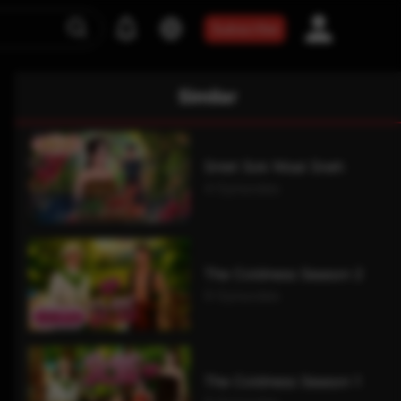
Subscribe
Similar
Sniet Sok Nisai Sneh
4 Episodes
The Coldness​ Season 2
9 Episodes
The Coldness​ Season 1