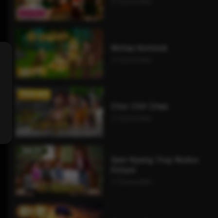
9 Episodes
Mchas Komnob
3 Episodes
Chor Chit Chea
2 Episodes
Sam Nyeng Trop Rodov
Pchum
2 Episodes