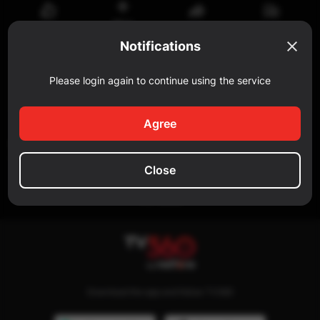
Watch
Share
Reportar
Like
later
Notifications
Comment
Please login again to continue using the service
Add a comment...
Agree
SIMILAR
Close
No data
Download the app and follow TV360