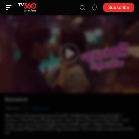
Subscribe
Romance
104 min
Rate now
P
​រឿង​នេះនិយាយពីការរស់នៅក្នុងយុគសម័យទំនើប និងរឿងរ៉ាវស្នេហារបស់គូស្នេហ៍ជាច្រើន។
Hyeon U គឺជាអតីតអ្នកអភិវឌ្ឍន៍ក្រុមហ៊ុន​ Meta-game ក៏ជាបុរសខកស្នេហ៍អាជីព។ គាត់
បានជួប Hye Gyeong ដែលជាស្ត្រីជាប់ឈ្មោះជានារីស៊យអាជីព។ ប៉ុន្តែពួកគេពីរនាក់មាន
បេសកកម្មមួយគឺស្វែងអាថ៌កំបាំងពីហាងម្ហូបបុរាណមួយ។ តើបេសកកម្មពួកគេទទួលបានជោគជ័យ
ទេ?