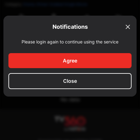
Category
:
Drama,
Khmer-Dubbed Single Movie
Watch
Notifications
Share
Reportar
Like
later
Please login again to continue using the service
Comment
Add a comment...
Agree
SIMILAR
Close
No data