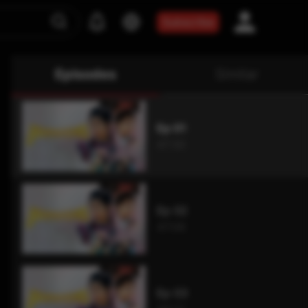
Subscribe
Episodes
Similar
Ep 01
47:30
Ep 02
47:06
Ep 03