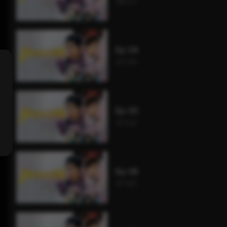
48:21
Ep 04
47:49
Ep 05
47:54
Ep 06
47:45