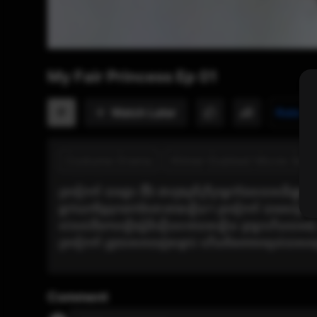
My Fair Princess Ep 01
Watch Later
P
Rate n
Costume Drama
Khmer-Dubbed Movie Seri
ត្រចៀកកាំ បានជួប ជឺវៃ ជាក្មេងស្រីក្រីក្រម្នាក់ដែលបានដើរផ្លូ
ម្នាក់យកចិត្តទុកដាក់ចំពោះនាងឡើយ។ ត្រចៀកកាំ បានសម្រេចចិត្
ទប់ទល់នឹងការឡើងភ្នំដ៏នឿយហត់បានឡើយ ដូច្នេះហើយបានសុំ ត
ត្រចៀកកាំ ត្រូវបានគេបាញ់សម្លាប់ ហើយមិនអាចពន្យល់បាន
Comment