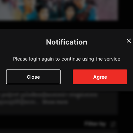
Notification
ow
72 episode
Please login again to continue using the service
es
Close
Agree
វឆ្ងាយដើម្បីស្វែងរកឪពុករបស់នាងដែលជាអធិរាជ ប៉ុន្តែគ្មាននរណា
តលួចចូលទៅក្នុងភ្នំដែលអធិរាជតាមប្រមាញ់ ប៉ុន្តែ ជឺវៃ មិនអាច
្រចៀកកាំ ប្រាប់អធិរាជរឿងរបស់នាង។ តាមផ្លូវរបស់នាង
ពេញលេញអំពីរឿងរបស...
Show more
Filter by