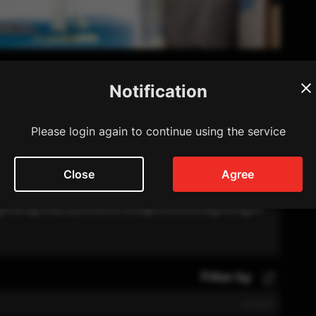
Notification
ow
Please login again to continue using the service
e
Close
Agree
ែងដែលគាត់បានបំបែកក្មេងប្រុសម្នាក់ចេញពីឪពុករបស់គាត់ដោយ
ារធ្វើដំណើរជួយឪពុកកូនទាំងពីនេះបានធ្វើអោយគាត់បានជួបសស្នេហា
Filter by
0
/
2000