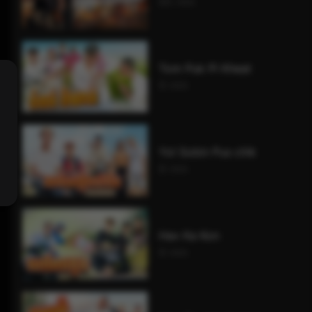
85 min
Tom Puk Pi Kheat
9 min
Yol Sobin Pus chik
8 min
Hav Ka Kon
9 min