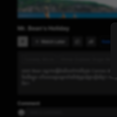
Mr. Bean's Holiday
Watch Later
P
Rate n
Comedy Movie
Khmer-Dubbed Single Movi
លោក Bean ឈ្នះការធ្វើដំណើរទៅកាន់ទីក្រុង Cannes ជាកន្ល
មិនដឹងខ្លួន ហើយបានជួយអ្នកទាំងពីរឱ្យជួបជុំគ្នាឡើងវិញ។ ក
ពិត។
Comment
Add a comment...