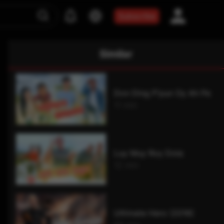
Subscribe
Similar
Don Ding P'pun Oy Ah Pe
11 min
Luy Muy Roy Dola
12 min
Ultimate Hero (2016)