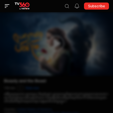
Subscribe
Beauty and the Beast
118 min
Rate now
P
នារីវ័យក្មេងក្លាហាន ស្រស់ស្អាត និងពូកែម្នាក់ ត្រូវបានសត្វតិរច្ឆានចាប់ដាក់ក្នុងប្រាសាទរបស់គាត់។
ទោះបីជានាងមានការភ័យខ្លាចក៏ដោយ ក៏នាងរៀនមើលឃើញខាងក្រៅដ៏លាក់កំបាំងរបស់សត្វនោះ
ហើយដឹងពីចិត្តដ៏ទន់ភ្លន់របស់ព្រះអង្គម្ចាស់ពិតនៅក្នុងខ្លួន។
Country
:
United States of America