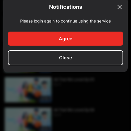
Notifications
44:39
All That We Loved Ep 03
Please login again to continue using the service
Ep 3
Agree
46:12
All That We Loved Ep 04
Ep 4
Close
39:06
All That We Loved Ep 05
Ep 5
33:36
All That We Loved Ep 06
Ep 6
28:25