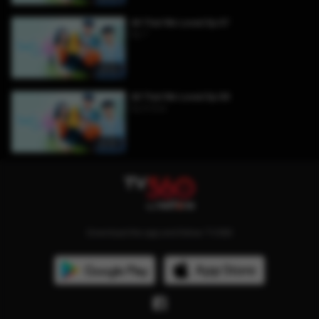
All That We Loved Ep 07
Ep 7
28:52
All That We Loved Ep 08
Ep 8 End
42:47
Download the app and follow TV360