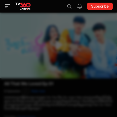
Subscribe
All That We Loved Ep 01
8 Episodes
Rate now
P
យោងតាមសាច់រឿងដែលអ្នកបានផ្តល់ Go Yoo និង Go Joon Hee បានក្លាយជាមិត្តភក្ដិដ៏ស្និទ្ធ
ស្នាល ទោះបីជាពួកគេមានបុគ្គលិកលក្ខណៈខុសគ្នាទាំងស្រុងក៏ដោយ។ ចំណងមិត្តភាពដ៏រឹងមាំរបស់
ពួកគេត្រូវបានសាកល្បង នៅពេលដែលពួកគេទាំងពីរនាក់បានលួចចិត្តស្រលាញ់ Han So Yeon
ដែលជានិស្សិតផ្ទេរពីកន្លែងផ្សេង។
Country
:
South Korea