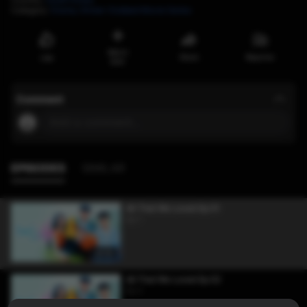
Category
:
Drama,
Khmer-Dubbed Movie Series
Watch
Share
Reportar
Like
later
Comment
Add a comment...
EPISODES
SIMILAR
All That We Loved Ep 01
Ep 1
49:40
All That We Loved Ep 02
Ep 2