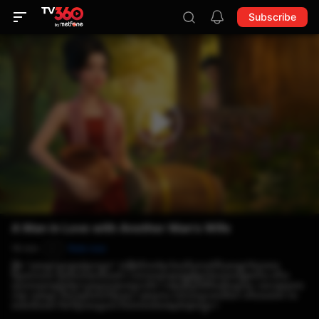
Subscribe
A Man in Love with Another Man’s Wife
16 min
Rate now
P
រឿង “បុរសម្នាក់ស្រឡាញ់ប្រពន្ធគេ” ជារឿងនិទានខ្មែរ ដែលនិយាយអំពីបុរសម្នាក់ដែលមាន
ចិត្តលោភលន់ និងមិនគោរពសីលធម៌។ គាត់បានស្រឡាញ់ស្ត្រីម្នាក់ដែលមានប្តីរួចហើយ ហើយ
ព្យាយាមចូលជ្រៀតជ្រែកក្នុងគ្រួសាររបស់អ្នកដទៃ។ ការប្រព្រឹត្តអំពើមិនត្រឹមត្រូវនេះ បានបង្កឲ្យមាន
បញ្ហា ការឈ្លោះ និងការខូចខាតកិត្តិយស។ ចុងក្រោយ គាត់បានជួបផលវិបាក ហើយយល់ថា ការ
គោរពសីលធម៌ និងកិត្តិយសគ្រួសារ គឺសំខាន់ជាងអារម្មណ៍ផ្ទាល់ខ្លួន។