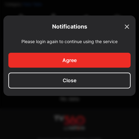
Category
:
Fairy Tales
Watch
Notifications
Share
Reportar
Like
later
Please login again to continue using the service
Comment
Add a comment...
Agree
SIMILAR
Close
No data