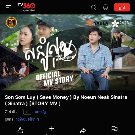
ភ្ជាប់
Son Som Luy ( Save Money ) By Noeun Neak Sinatra
( Sinatra ) [STORY MV ]
714
មើល
វាយតម្លៃ
P
ប្រភេទ
:
ជម្រើសបទពិរោះៗ