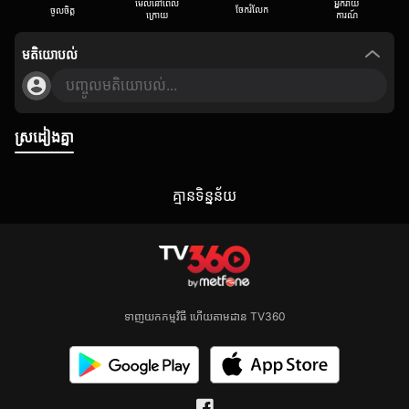
មើលនៅពេល
អ្នករាយ
ចែករំលែក
ចូលចិត្ត
ក្រោយ
ការណ៍
មតិយោបល់
បញ្ចូលមតិយោបល់...
ស្រដៀងគ្នា
គ្មាន​ទិន្នន័យ
ទាញយកកម្មវិធី ហើយតាមដាន TV360