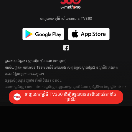
ទាញយកកម្មវិធី ហើយតាមដាន TV360
ភ្នាក់ងារគ្រប់គ្រង៖ ក្រុមហ៊ុន វៀតធេល (ខេមបូឌា)
អាស័យដ្ឋាន៖ អគារលេខ 199 មហាវិថីម៉ៅសេទុង សង្កាត់ទួលស្វាយព្រៃ2 ខណ្ឌបឹងកេងកង
រាជធានីភ្នំពេញ ប្រទេសកម្ពុជា។
ខ្សែទូរស័ព្ទបន្ទាន់ផ្នែកថែទាំអតិថិជន៖ ១២០៤
លេខអាជ្ញាប័ណ្ណ៖ លេខ ០៤១ អាជ្ញាប័ណ្ណចេញដោយក្រសួងព័ត៌មាន ចុះថ្ងៃទី២៨ ខែធ្នូ ឆ្នាំ២០២៣។
ទាញយកកម្មវិធី TV360 ដើម្បីទទួលបានបទពិសោធន៍កាន់តែ
ប្រសើរ