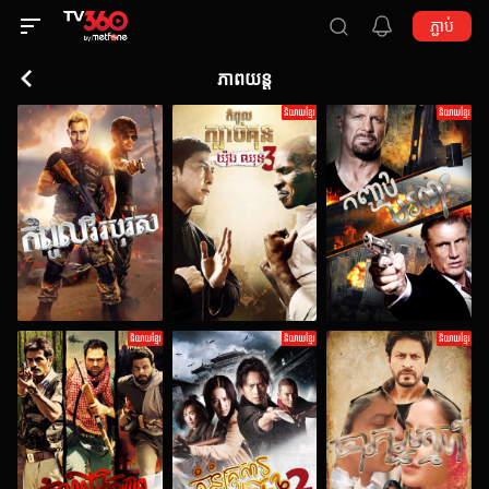
ភ្ជាប់
ភាពយន្ត