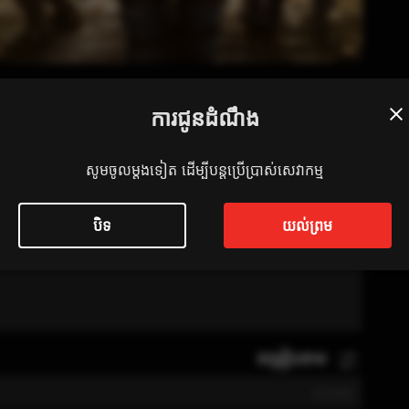
ការជូនដំណឹង
ៃ
សូមចូលម្តងទៀត ដើម្បីបន្តប្រើប្រាស់សេវាកម្ម
បិទ
យល់ព្រម
takes hold of an underground tunnel, he threatens
តម្រៀបតាម
0
/
2000