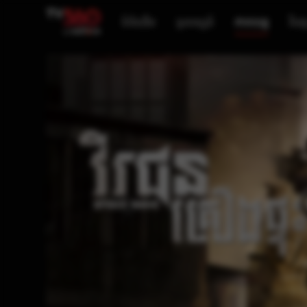
ទំព័រដើម
ទូរទស្សន៍
ភាពយន្ត
វីដេអ