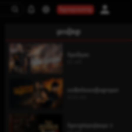
ទិញកញ្ចប់សេវាកម្ម
ស្រដៀងគ្នា
កំពូលវីរបុរស​
85 នាទី
ទេពធីតានៃសេចក្តីមេត្តាករុណា
4/28 ភាគ
កំពូលក្បាច់គុនយ៉ុងឈុន 3