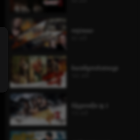
99 នាទី
កញ្ចប់មរណៈ
90 នាទី
ចំណងមិត្តភាពបែជាសត្រូវ
142 នាទី
គំនុំគ្រួសារស៊ីង វគ្គ 2
113 នាទី