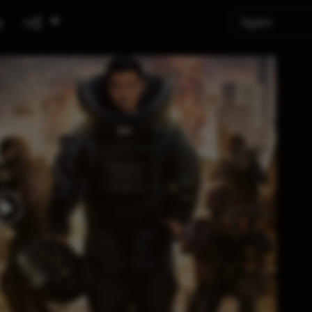
ូ
បញ្ជី