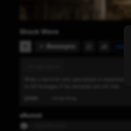
Shock Wave
មើល​ពេលក្រោយ
P
វាយតម្ល
ភាពយន្តវាយប្រហារ
When a terrorist who specializes in explosives 
to kill hostages if his demands are not met.
ប្រទេស:
Hong Kong
មតិយោបល់
បញ្ចូលមតិយោបល់...