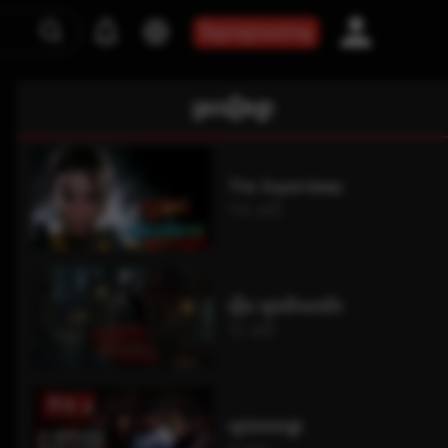
ទិញកញ្ចប់សេវាកម្ម
ស្រដៀងគ្នា
The Superdeep
115 នាទី
រឿង ខ្មោចវិកលចរិក
12 នាទី
ខ្មោចអាសង្ហា