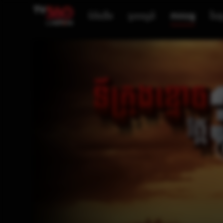
ទំព័រដើម
ទូរទស្សន៍
ភាពយន្ត
វីដេអ