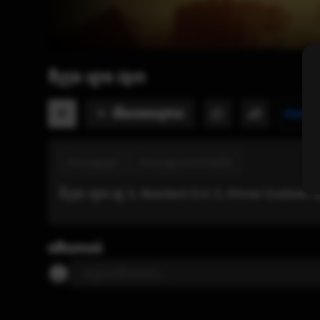
ទីក្រុង ខ្មោច វគ្៣
មើល​ពេលក្រោយ
P
វាយតម្ល
ភាពយន្តរន្ធត់
ភាពយន្តលោកខាងលិច
ទីក្រុង ខ្មោច វគ្គ 3, Resident Evil 3, Khmer-Dubbed
មតិយោបល់
បញ្ចូលមតិយោបល់...