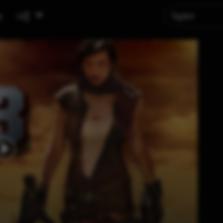
ូ
បញ្ជី