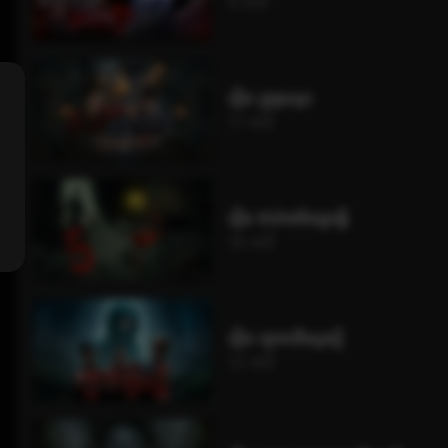
9 ភាគ
រឿង គ្រូចូលរូប
17 នាទី
រឿង ៥យ៉ាងមិនគួរធ្វើ
16 នាទី
រឿង ខ្មោចដើមប្ញស្សី
12 នាទី