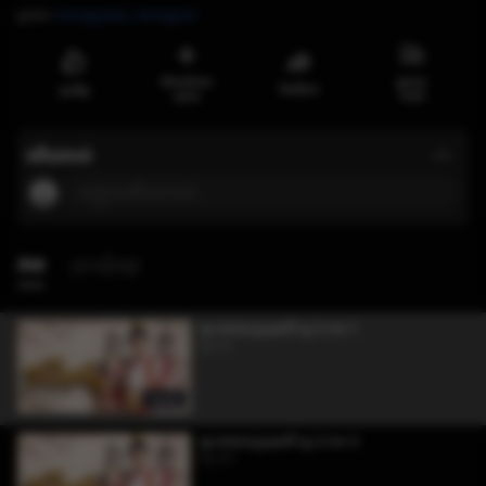
ប្រភេទ
:
ភាពយន្តបុរាណ,
ភាពយន្តភាគ
មើលនៅពេល
អ្នករាយ
ចែករំលែក
ចូលចិត្ត
ក្រោយ
ការណ៍
មតិយោបល់
បញ្ចូលមតិយោបល់...
ភាគ
ស្រដៀងគ្នា
រន្ទះដាវរាជបុត្រឆុងអឺ វគ្គ 2 ភាគ 1
Ep 01
28:05
រន្ទះដាវរាជបុត្រឆុងអឺ វគ្គ 2 ភាគ 2
Ep 02