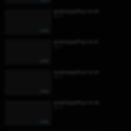
28:03
រន្ទះដាវរាជបុត្រឆុងអឺ វគ្គ 2 ភាគ 20
Ep 20
28:04
រន្ទះដាវរាជបុត្រឆុងអឺ វគ្គ 2 ភាគ 21
Ep 21
28:08
រន្ទះដាវរាជបុត្រឆុងអឺ វគ្គ 2 ភាគ 22
Ep 22
28:08
រន្ទះដាវរាជបុត្រឆុងអឺ វគ្គ 2 ភាគ 23
Ep 23
28:06