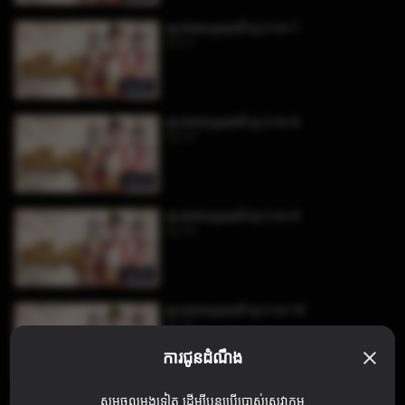
រន្ទះដាវរាជបុត្រឆុងអឺ វគ្គ 2 ភាគ 7
Ep 07
28:05
រន្ទះដាវរាជបុត្រឆុងអឺ វគ្គ 2 ភាគ 8
Ep 08
28:14
រន្ទះដាវរាជបុត្រឆុងអឺ វគ្គ 2 ភាគ 9
Ep 09
28:05
រន្ទះដាវរាជបុត្រឆុងអឺ វគ្គ 2 ភាគ 10
Ep 10
ការជូនដំណឹង
28:14
សូមចូលម្តងទៀត ដើម្បីបន្តប្រើប្រាស់សេវាកម្ម
រន្ទះដាវរាជបុត្រឆុងអឺ វគ្គ 2 ភាគ 11