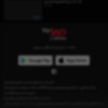
រន្ទះដាវរាជបុត្រឆុងអឺ វគ្គ 2 ភាគ 24
Ep 24
28:09
ទាញយកកម្មវិធី ហើយតាមដាន TV360
ភ្នាក់ងារគ្រប់គ្រង៖ ក្រុមហ៊ុន វៀតធេល (ខេមបូឌា)
អាស័យដ្ឋាន៖ អគារលេខ 199 មហាវិថីម៉ៅសេទុង សង្កាត់ទួលស្វាយព្រៃ2 ខណ្ឌបឹងកេងកង
រាជធានីភ្នំពេញ ប្រទេសកម្ពុជា។
ខ្សែទូរស័ព្ទបន្ទាន់ផ្នែកថែទាំអតិថិជន៖ ១២០៤
លេខអាជ្ញាប័ណ្ណ៖ លេខ ០៤១ អាជ្ញាប័ណ្ណចេញដោយក្រសួងព័ត៌មាន ចុះថ្ងៃទី២៨ ខែធ្នូ ឆ្នាំ២០២៣។