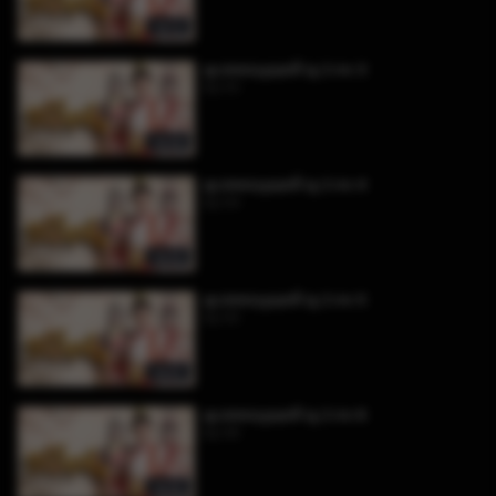
28:12
រន្ទះដាវរាជបុត្រឆុងអឺ វគ្គ 2 ភាគ 3
Ep 03
28:04
រន្ទះដាវរាជបុត្រឆុងអឺ វគ្គ 2 ភាគ 4
Ep 04
28:03
រន្ទះដាវរាជបុត្រឆុងអឺ វគ្គ 2 ភាគ 5
Ep 05
28:07
រន្ទះដាវរាជបុត្រឆុងអឺ វគ្គ 2 ភាគ 6
Ep 06
28:05