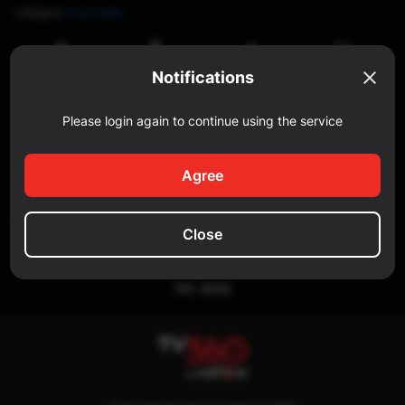
Category
:
Fairy Tales
Watch
Notifications
Share
Reportar
Like
later
Please login again to continue using the service
Comment
Add a comment...
Agree
SIMILAR
Close
No data