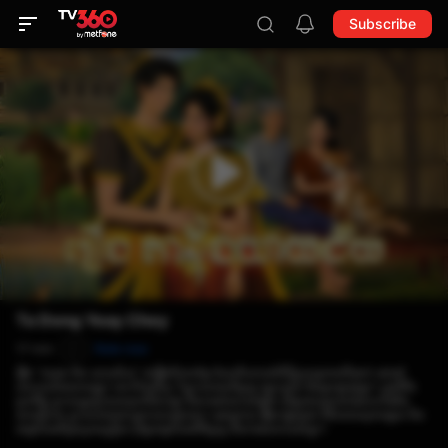
Subscribe
Ta Dong Yeay Chey
17 min
Rate now
P
រឿង “តាដុង និង យាយជ័យ” ជារឿងនិទានខ្មែរ ដែលនិយាយអំពីប្តីប្រពន្ធចាស់ពីរនាក់ រស់នៅ
ជនបទយ៉ាងសាមញ្ញ។ ទោះបីជាក្រីក្រ ក៏ពួកគេមានចិត្តល្អ ស្មោះត្រង់ និងស្រឡាញ់គ្នា។ ក្នុងជីវិត
ប្រចាំថ្ងៃ ពួកគេត្រូវប្រឈមមុខនឹងបញ្ហា និងការលំបាកជាច្រើន ប៉ុន្តែដោយសារការសហការនិង
សាមគ្គីភាព ពួកគេអាចដោះស្រាយបញ្ហាបាន។ ចុងក្រោយ រឿងបង្ហាញថា ជីវិតមានសុភមង្គល មិន
អាស្រ័យលើទ្រព្យសម្បត្តិទេ ប៉ុន្តែអាស្រ័យលើចិត្តល្អ និងការយោគយល់គ្នា។